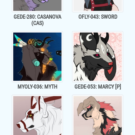
GEDE-280: CASANOVA
OFLY-043: SWORD
(CAS)
MYOLY-036: MYTH
GEDE-053: MARCY [P]