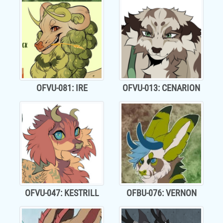
OFVU-081: IRE
OFVU-013: CENARION
OFVU-047: KESTRILL
OFBU-076: VERNON