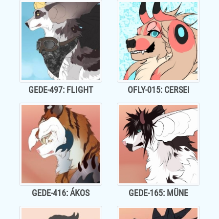
GEDE-497: FLIGHT
OFLY-015: CERSEI
GEDE-416: ÁKOS
GEDE-165: MÜNE