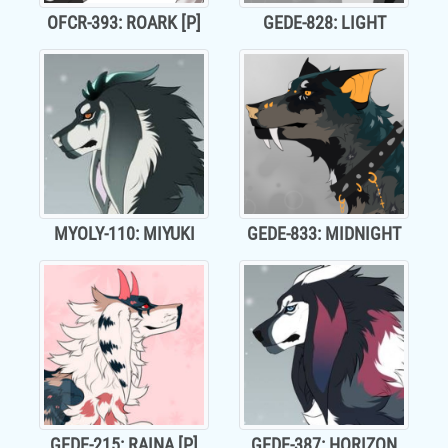
OFCR-393: ROARK [P]
GEDE-828: LIGHT
MYOLY-110: MIYUKI
GEDE-833: MIDNIGHT
GEDE-215: RAINA [P]
GEDE-387: HORIZON