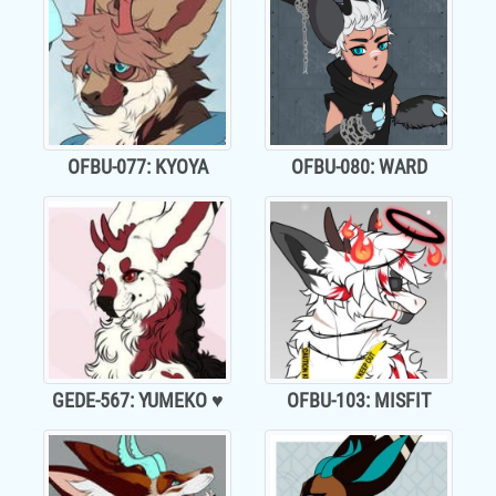
OFBU-077: KYOYA
OFBU-080: WARD
GEDE-567: YUMEKO ♥
OFBU-103: MISFIT