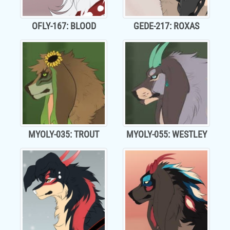
OFLY-167: BLOOD
GEDE-217: ROXAS
MYOLY-035: TROUT
MYOLY-055: WESTLEY