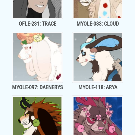
OFLE-231: TRACE
MYOLE-083: CLOUD
MYOLE-097: DAENERYS
MYOLE-118: ARYA